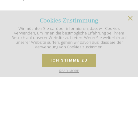
Cookies Zustimmung
4.8
/5
Wir möchten Sie darüber informieren, dass wir Cookies
verwenden, um Ihnen die bestmögliche Erfahrung bei Ihrem
Besuch auf unserer Website zu bieten. Wenn Sie weiterhin auf
unserer Website surfen, gehen wir davon aus, dass Sie der
Verwendung von Cookies zustimmen.
62+ Bewertungen
ICH STIMME ZU
Ein erstklassiges Hotel an der Hafenfront. Wir hatten das Zimmer
READ MORE
403 im neuen Anbau, der meiner Meinung nach etwas schöner ist.
Das Zimmer ist großartig, ebenso wie das Bett, die Kissen und das
Bad – die Dusche hat eine Regendusche…
5
/5