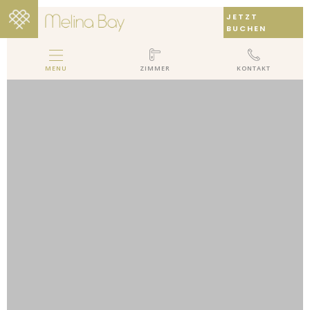
JETZT
BUCHEN
MENU
ZIMMER
KONTAKT
MELINA BAY BOUTIQUE HOTEL
HOTEL
ZIMMER
GALLERY
PAKETE
BEWERTUNGEN
LOCATION
KONTAKT
EN
DE