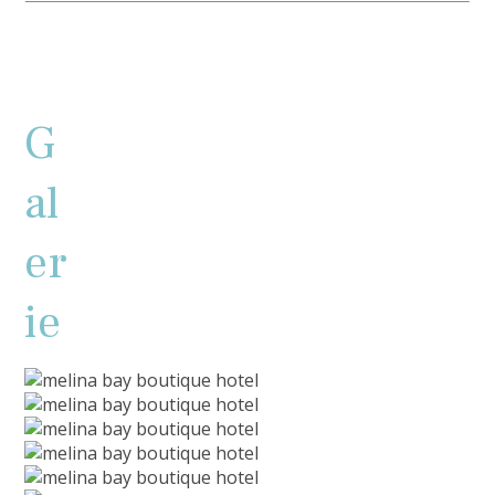
G
al
er
ie